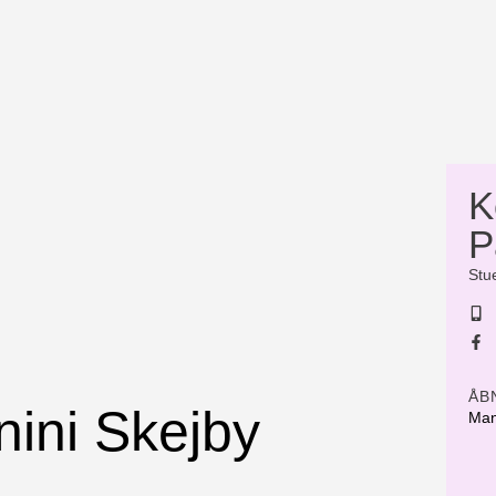
K
P
Stue
ÅB
ini Skejby
Man